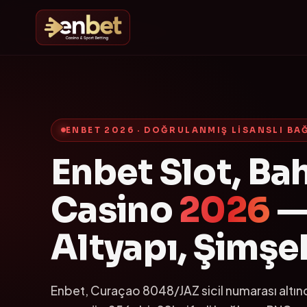
ENBET 2026 · DOĞRULANMIŞ LISANSLI BA
Enbet Slot, Bah
Casino
2026
— 
Altyapı, Şimşe
Enbet, Curaçao 8048/JAZ sicil numarası altınd