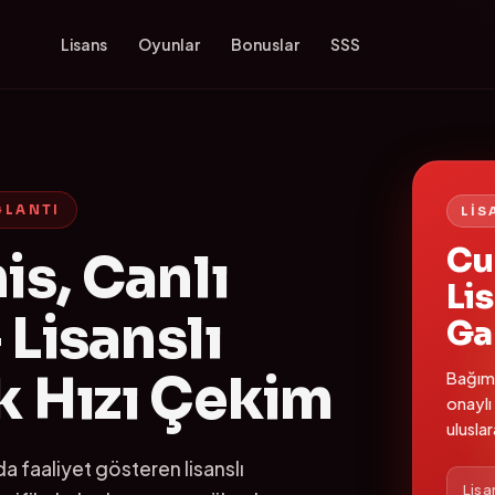
Lisans
Oyunlar
Bonuslar
SSS
ĞLANTI
LIS
Cu
is, Canlı
Li
Lisanslı
Ga
k Hızı Çekim
Bağıms
onaylı
ulusla
a faaliyet gösteren lisanslı
Lisa