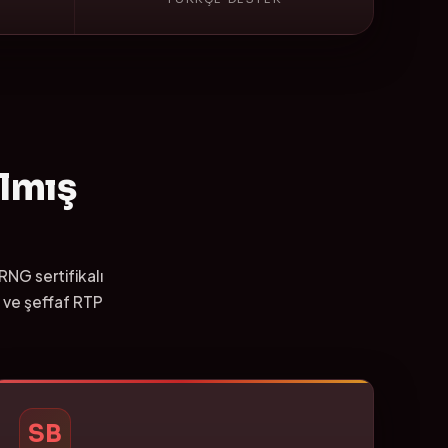
ılmış
NG sertifikalı
n ve şeffaf RTP
SB