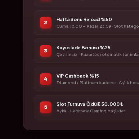
Hafta Sonu Reload %50
2
Cuma 18:00 – Pazar 23:59 · Slot katego
Kayıp İade Bonusu %25
3
Çevrimsiz · Pazartesi otomatik tanıml
VIP Cashback %15
4
Diamond / Platinum kademe · Aylık he
Slot Turnuva Ödülü 50.000 ₺
5
Aylık · Hacksaw Gaming başlıkları