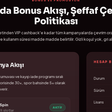
BONUS VE PROMOSYON
da Bonus Akışı, Şeffaf Ç
Politikası
etinden VIP cashback'e kadar tüm kampanyalarda çevrim oran
e kullanım süresi madde madde belirtilir. Gizli koşul yok, gri a
HESAP B
ya Akışı
turnuvası ve kayıp iade programı sıralı
Durum
gorisinde 30x, spor bahsinde 5x olarak
verir.
Sürüm
Lisans
 Spin
AKTIF
i slotlar