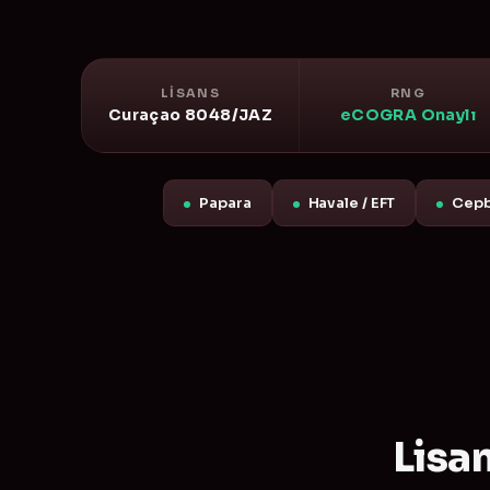
LISANS
RNG
Curaçao 8048/JAZ
eCOGRA Onaylı
Papara
Havale / EFT
Cep
Lisa