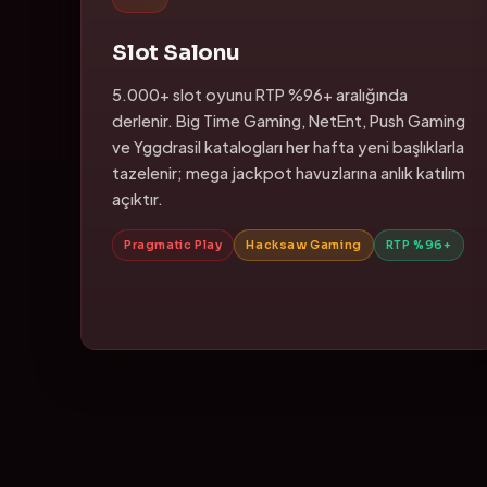
Slot Salonu
5.000+ slot oyunu RTP %96+ aralığında
derlenir. Big Time Gaming, NetEnt, Push Gaming
ve Yggdrasil katalogları her hafta yeni başlıklarla
tazelenir; mega jackpot havuzlarına anlık katılım
açıktır.
Pragmatic Play
Hacksaw Gaming
RTP %96+