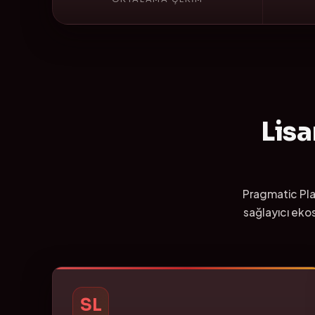
Lisa
Pragmatic Pla
sağlayıcı ekos
SL