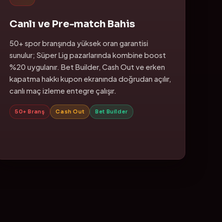
Canlı ve Pre-match Bahis
50+ spor branşında yüksek oran garantisi
sunulur; Süper Lig pazarlarında kombine boost
%20 uygulanır. Bet Builder, Cash Out ve erken
kapatma hakkı kupon ekranında doğrudan açılır,
canlı maç izleme entegre çalışır.
50+ Branş
Cash Out
Bet Builder