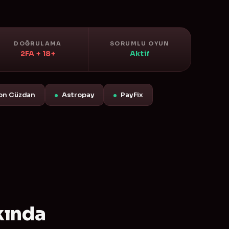
DOĞRULAMA
SORUMLU OYUN
2FA + 18+
Aktif
on Cüzdan
Astropay
PayFix
kında