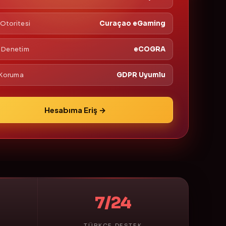
l Otoritesi
Curaçao eGaming
 Denetim
eCOGRA
 Koruma
GDPR Uyumlu
Hesabıma Eriş →
7/24
TÜRKÇE DESTEK