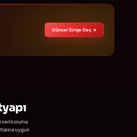
Güncel Girişe Geç →
tyapı
 veri koruma
rtlarına uygun