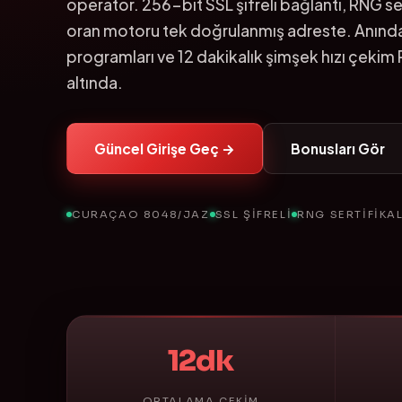
operatör. 256-bit SSL şifreli bağlantı, RNG se
oran motoru tek doğrulanmış adreste. Anında 
programları ve 12 dakikalık şimşek hızı çekim
altında.
Güncel Girişe Geç →
Bonusları Gör
CURAÇAO 8048/JAZ
SSL ŞIFRELI
RNG SERTIFIKAL
12dk
ORTALAMA ÇEKIM