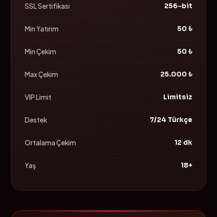
SSL Sertifikası
256-bit
Min Yatırım
50 ₺
Min Çekim
50 ₺
Max Çekim
25.000 ₺
VIP Limit
Limitsiz
Destek
7/24 Türkçe
Ortalama Çekim
12 dk
Yaş
18+