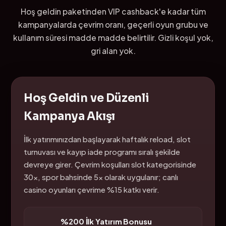
Hoş geldin paketinden VIP cashback'e kadar tüm
kampanyalarda çevrim oranı, geçerli oyun grubu ve
kullanım süresi madde madde belirtilir. Gizli koşul yok,
gri alan yok.
Hoş Geldin ve Düzenli
Kampanya Akışı
İlk yatırımınızdan başlayarak haftalık reload, slot
turnuvası ve kayıp iade programı sıralı şekilde
devreye girer. Çevrim koşulları slot kategorisinde
30x, spor bahsinde 5x olarak uygulanır; canlı
casino oyunları çevrime %15 katkı verir.
%200 İlk Yatırım Bonusu