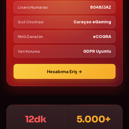
Lisans Numarası
8048/JAZ
Sicil Otoritesi
Curaçao eGaming
RNG Denetim
eCOGRA
Veri Koruma
GDPR Uyumlu
Hesabıma Eriş →
12dk
5.000+