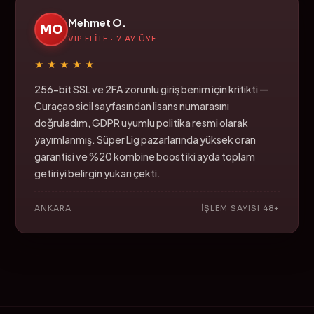
Mehmet O.
MO
VIP ELITE · 7 AY ÜYE
★ ★ ★ ★ ★
256-bit SSL ve 2FA zorunlu giriş benim için kritikti —
Curaçao sicil sayfasından lisans numarasını
doğruladım, GDPR uyumlu politika resmi olarak
yayımlanmış. Süper Lig pazarlarında yüksek oran
garantisi ve %20 kombine boost iki ayda toplam
getiriyi belirgin yukarı çekti.
ANKARA
İŞLEM SAYISI 48+