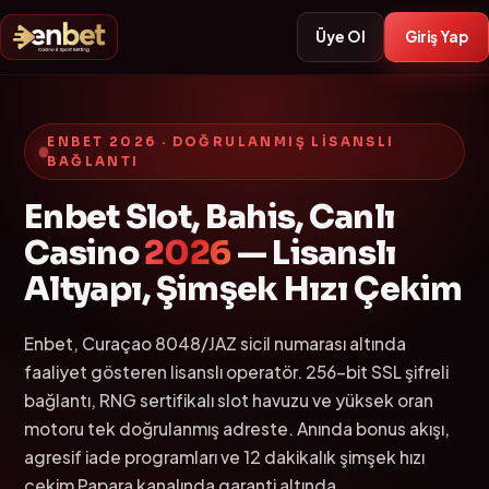
Üye Ol
Giriş Yap
ENBET 2026 · DOĞRULANMIŞ LISANSLI
BAĞLANTI
Enbet Slot, Bahis, Canlı
Casino
2026
— Lisanslı
Altyapı, Şimşek Hızı Çekim
Enbet, Curaçao 8048/JAZ sicil numarası altında
faaliyet gösteren lisanslı operatör. 256-bit SSL şifreli
bağlantı, RNG sertifikalı slot havuzu ve yüksek oran
motoru tek doğrulanmış adreste. Anında bonus akışı,
agresif iade programları ve 12 dakikalık şimşek hızı
çekim Papara kanalında garanti altında.