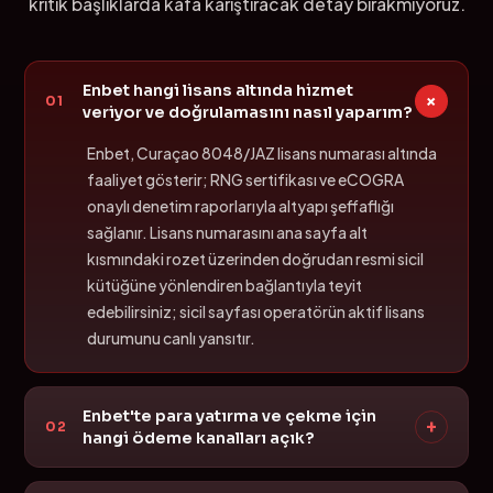
kritik başlıklarda kafa karıştıracak detay bırakmıyoruz.
Enbet hangi lisans altında hizmet
+
01
veriyor ve doğrulamasını nasıl yaparım?
Enbet, Curaçao 8048/JAZ lisans numarası altında
faaliyet gösterir; RNG sertifikası ve eCOGRA
onaylı denetim raporlarıyla altyapı şeffaflığı
sağlanır. Lisans numarasını ana sayfa alt
kısmındaki rozet üzerinden doğrudan resmi sicil
kütüğüne yönlendiren bağlantıyla teyit
edebilirsiniz; sicil sayfası operatörün aktif lisans
durumunu canlı yansıtır.
Enbet'te para yatırma ve çekme için
+
02
hangi ödeme kanalları açık?