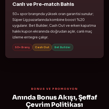
Canlı ve Pre-match Bahis
50+ spor branşında yüksek oran garantisi sunulur;
Süper Lig pazarlarında kombine boost %20
uygulanır. Bet Builder, Cash Out ve erken kapatma
hakkı kupon ekranında doğrudan açılır, canlı maç
izleme entegre çalışır.
50+ Branş
Cash Out
Bet Builder
BONUS VE PROMOSYON
Anında Bonus Akışı, Şeffaf
Çevrim Politikası