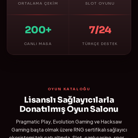
ORTALAMA ÇEKIM
SLOT OYUNU
200+
7/24
CANLI MASA
TÜRKÇE DESTEK
OYUN KATALOĞU
Lisanslı Sağlayıcılarla
Donatılmış Oyun Salonu
Pragmatic Play, Evolution Gaming ve Hacksaw
Gaming başta olmak üzere RNG sertifikalı sağlayıcı
ekosistemi tek çatı altında. Slot, canlı casino, spor —