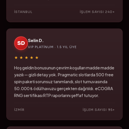
İSTANBUL
İŞLEM SAYISI 240+
Selin D.
SD
VIP PLATINUM · 1.5 YIL ÜYE
★ ★ ★ ★ ★
Hoş geldin bonusunun çevrim koşulları madde madde
yazılı — gizli detay yok. Pragmatic slotlarda 500 free
spin paketi sorunsuz tanımlandı, slot turnuvasında
50.000 ₺ ödül havuzu gerçekten dağıtıldı. eCOGRA
RNG sertifikası RTP raporlarını şeffaf tutuyor.
İZMIR
İŞLEM SAYISI 95+