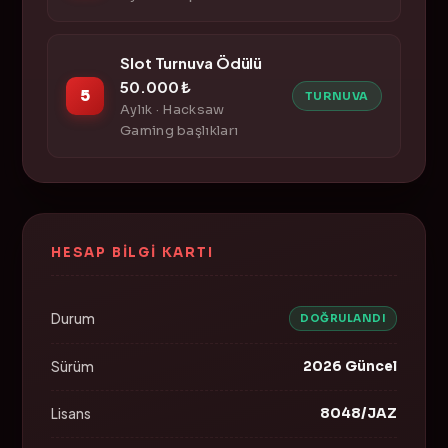
Slot Turnuva Ödülü
50.000 ₺
5
TURNUVA
Aylık · Hacksaw
Gaming başlıkları
HESAP BILGI KARTI
Durum
DOĞRULANDI
Sürüm
2026 Güncel
Lisans
8048/JAZ