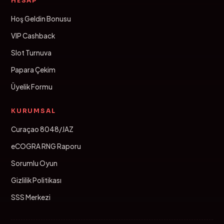
HESAP
Hoş Geldin Bonusu
VIP Cashback
Slot Turnuva
Papara Çekim
Üyelik Formu
KURUMSAL
Curaçao 8048/JAZ
eCOGRA RNG Raporu
Sorumlu Oyun
Gizlilik Politikası
SSS Merkezi