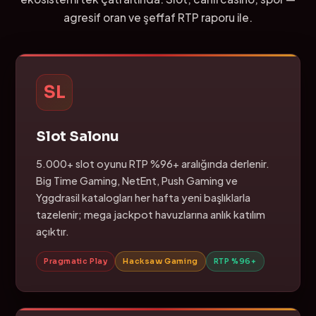
agresif oran ve şeffaf RTP raporu ile.
SL
Slot Salonu
5.000+ slot oyunu RTP %96+ aralığında derlenir.
Big Time Gaming, NetEnt, Push Gaming ve
Yggdrasil katalogları her hafta yeni başlıklarla
tazelenir; mega jackpot havuzlarına anlık katılım
açıktır.
Pragmatic Play
Hacksaw Gaming
RTP %96+