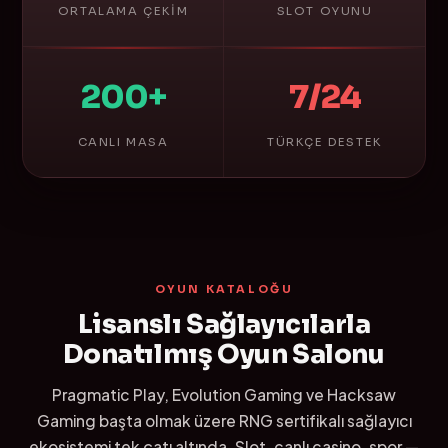
ORTALAMA ÇEKIM
SLOT OYUNU
200+
7/24
CANLI MASA
TÜRKÇE DESTEK
OYUN KATALOĞU
Lisanslı Sağlayıcılarla
Donatılmış Oyun Salonu
Pragmatic Play, Evolution Gaming ve Hacksaw
Gaming başta olmak üzere RNG sertifikalı sağlayıcı
ekosistemi tek çatı altında. Slot, canlı casino, spor —