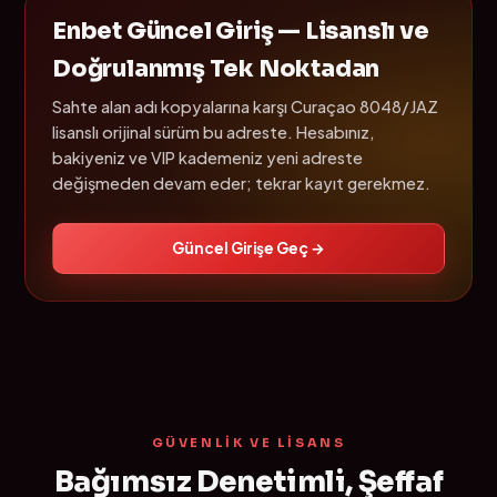
Enbet Güncel Giriş — Lisanslı ve
Doğrulanmış Tek Noktadan
Sahte alan adı kopyalarına karşı Curaçao 8048/JAZ
lisanslı orijinal sürüm bu adreste. Hesabınız,
bakiyeniz ve VIP kademeniz yeni adreste
değişmeden devam eder; tekrar kayıt gerekmez.
Güncel Girişe Geç →
GÜVENLIK VE LISANS
Bağımsız Denetimli, Şeffaf