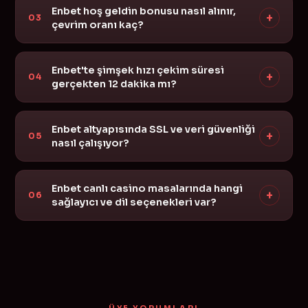
Enbet hoş geldin bonusu nasıl alınır,
+
03
çevrim oranı kaç?
Enbet'te şimşek hızı çekim süresi
+
04
gerçekten 12 dakika mı?
Enbet altyapısında SSL ve veri güvenliği
+
05
nasıl çalışıyor?
Enbet canlı casino masalarında hangi
+
06
sağlayıcı ve dil seçenekleri var?