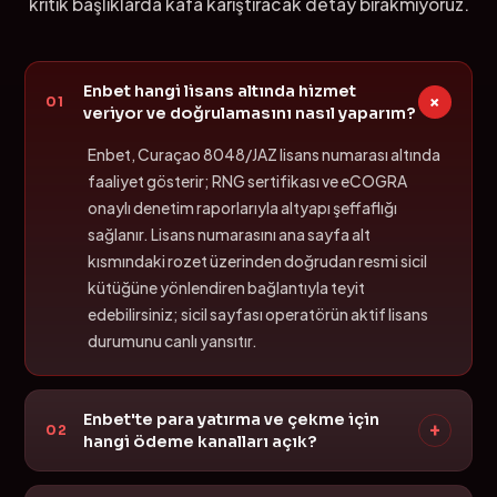
kritik başlıklarda kafa karıştıracak detay bırakmıyoruz.
Enbet hangi lisans altında hizmet
+
01
veriyor ve doğrulamasını nasıl yaparım?
Enbet, Curaçao 8048/JAZ lisans numarası altında
faaliyet gösterir; RNG sertifikası ve eCOGRA
onaylı denetim raporlarıyla altyapı şeffaflığı
sağlanır. Lisans numarasını ana sayfa alt
kısmındaki rozet üzerinden doğrudan resmi sicil
kütüğüne yönlendiren bağlantıyla teyit
edebilirsiniz; sicil sayfası operatörün aktif lisans
durumunu canlı yansıtır.
Enbet'te para yatırma ve çekme için
+
02
hangi ödeme kanalları açık?