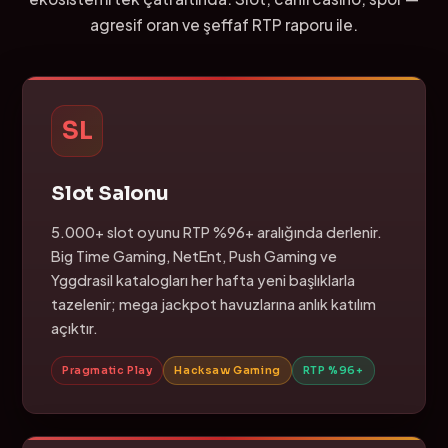
agresif oran ve şeffaf RTP raporu ile.
SL
Slot Salonu
5.000+ slot oyunu RTP %96+ aralığında derlenir.
Big Time Gaming, NetEnt, Push Gaming ve
Yggdrasil katalogları her hafta yeni başlıklarla
tazelenir; mega jackpot havuzlarına anlık katılım
açıktır.
Pragmatic Play
Hacksaw Gaming
RTP %96+