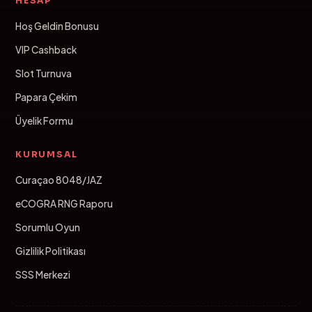
HESAP
Hoş Geldin Bonusu
VIP Cashback
Slot Turnuva
Papara Çekim
Üyelik Formu
KURUMSAL
Curaçao 8048/JAZ
eCOGRA RNG Raporu
Sorumlu Oyun
Gizlilik Politikası
SSS Merkezi