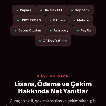
Papara
Havale / EFT
Cepbank
USDT TRC20
Bitcoin
Mefete
Jeton Cüzdan
Astropay
PayFix
QR Kod Yatırım
SIKÇA SORULAN
Lisans, Ödeme ve Çekim
Hakkında Net Yanıtlar
Curaçao sicili, çevrim koşulları ve çekim süresi gibi