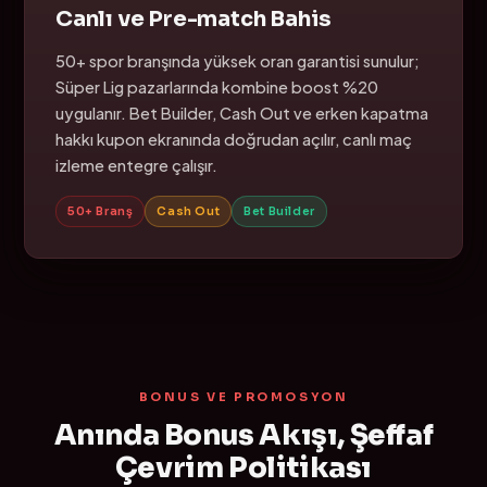
Canlı ve Pre-match Bahis
50+ spor branşında yüksek oran garantisi sunulur;
Süper Lig pazarlarında kombine boost %20
uygulanır. Bet Builder, Cash Out ve erken kapatma
hakkı kupon ekranında doğrudan açılır, canlı maç
izleme entegre çalışır.
50+ Branş
Cash Out
Bet Builder
BONUS VE PROMOSYON
Anında Bonus Akışı, Şeffaf
Çevrim Politikası