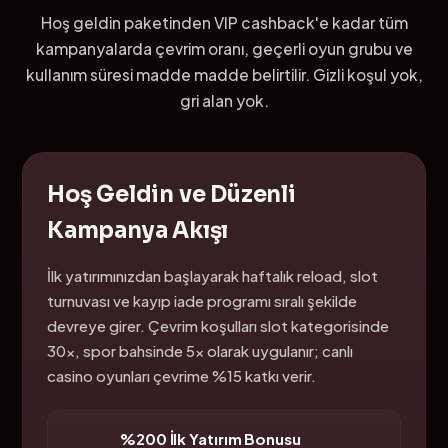
Hoş geldin paketinden VIP cashback'e kadar tüm
kampanyalarda çevrim oranı, geçerli oyun grubu ve
kullanım süresi madde madde belirtilir. Gizli koşul yok,
gri alan yok.
Hoş Geldin ve Düzenli
Kampanya Akışı
İlk yatırımınızdan başlayarak haftalık reload, slot
turnuvası ve kayıp iade programı sıralı şekilde
devreye girer. Çevrim koşulları slot kategorisinde
30x, spor bahsinde 5x olarak uygulanır; canlı
casino oyunları çevrime %15 katkı verir.
%200 İlk Yatırım Bonusu