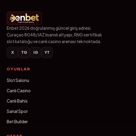
Enbet 2026 doğrulanmış güncel giriş adresi.
Curaçao 8048/JAZ lisanslı altyapı, RNG sertifikalı
slot kataloğu ve canlı casino arenası tek noktada.
X
TG
IG
YT
OYUNLAR
Slot Salonu
Canlı Casino
Canlı Bahis
Sanal Spor
Bet Builder