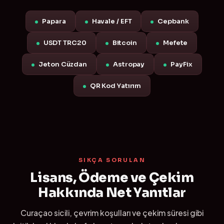
Papara
Havale / EFT
Cepbank
USDT TRC20
Bitcoin
Mefete
Jeton Cüzdan
Astropay
PayFix
QR Kod Yatırım
SIKÇA SORULAN
Lisans, Ödeme ve Çekim
Hakkında Net Yanıtlar
Curaçao sicili, çevrim koşulları ve çekim süresi gibi