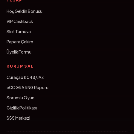
HESAP
Hoş Geldin Bonusu
VIP Cashback
Slot Turnuva
Papara Çekim
Üyelik Formu
KURUMSAL
Curaçao 8048/JAZ
eCOGRA RNG Raporu
Sorumlu Oyun
Gizlilik Politikası
SSS Merkezi