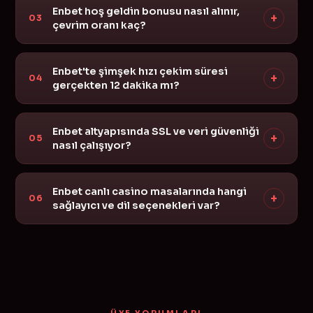
Enbet hoş geldin bonusu nasıl alınır,
+
03
çevrim oranı kaç?
Enbet'te şimşek hızı çekim süresi
+
04
gerçekten 12 dakika mı?
Enbet altyapısında SSL ve veri güvenliği
+
05
nasıl çalışıyor?
Enbet canlı casino masalarında hangi
+
06
sağlayıcı ve dil seçenekleri var?