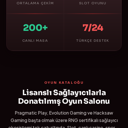
ORTALAMA ÇEKIM
SLOT OYUNU
200+
7/24
CANLI MASA
TÜRKÇE DESTEK
OYUN KATALOĞU
Lisanslı Sağlayıcılarla
Donatılmış Oyun Salonu
Pragmatic Play, Evolution Gaming ve Hacksaw
Gaming başta olmak üzere RNG sertifikalı sağlayıcı
ekosistemi tek çatı altında. Slot, canlı casino, spor —