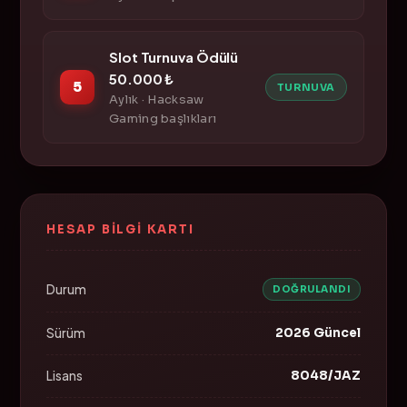
Slot Turnuva Ödülü
50.000 ₺
5
TURNUVA
Aylık · Hacksaw
Gaming başlıkları
HESAP BILGI KARTI
Durum
DOĞRULANDI
Sürüm
2026 Güncel
Lisans
8048/JAZ