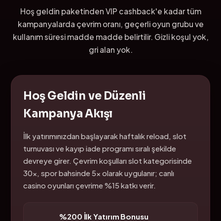
Hoş geldin paketinden VIP cashback'e kadar tüm
kampanyalarda çevrim oranı, geçerli oyun grubu ve
kullanım süresi madde madde belirtilir. Gizli koşul yok,
gri alan yok.
Hoş Geldin ve Düzenli
Kampanya Akışı
İlk yatırımınızdan başlayarak haftalık reload, slot
turnuvası ve kayıp iade programı sıralı şekilde
devreye girer. Çevrim koşulları slot kategorisinde
30x, spor bahsinde 5x olarak uygulanır; canlı
casino oyunları çevrime %15 katkı verir.
%200 İlk Yatırım Bonusu