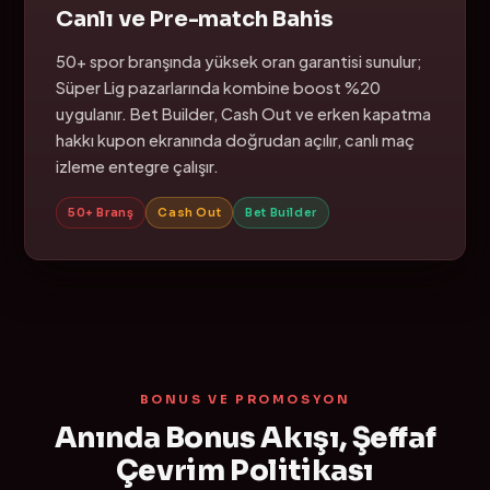
Canlı ve Pre-match Bahis
50+ spor branşında yüksek oran garantisi sunulur;
Süper Lig pazarlarında kombine boost %20
uygulanır. Bet Builder, Cash Out ve erken kapatma
hakkı kupon ekranında doğrudan açılır, canlı maç
izleme entegre çalışır.
50+ Branş
Cash Out
Bet Builder
BONUS VE PROMOSYON
Anında Bonus Akışı, Şeffaf
Çevrim Politikası