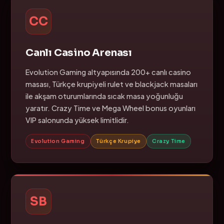
CC
Canlı Casino Arenası
Evolution Gaming altyapısında 200+ canlı casino
masası, Türkçe krupiyeli rulet ve blackjack masaları
ile akşam oturumlarında sıcak masa yoğunluğu
yaratır. Crazy Time ve Mega Wheel bonus oyunları
VIP salonunda yüksek limitlidir.
Evolution Gaming
Türkçe Krupiye
Crazy Time
SB