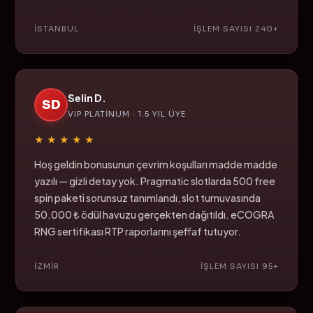
İSTANBUL
İŞLEM SAYISI 240+
Selin D.
SD
VIP PLATINUM · 1.5 YIL ÜYE
★ ★ ★ ★ ★
Hoş geldin bonusunun çevrim koşulları madde madde
yazılı — gizli detay yok. Pragmatic slotlarda 500 free
spin paketi sorunsuz tanımlandı, slot turnuvasında
50.000 ₺ ödül havuzu gerçekten dağıtıldı. eCOGRA
RNG sertifikası RTP raporlarını şeffaf tutuyor.
İZMIR
İŞLEM SAYISI 95+