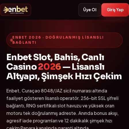
Üye Ol
Giriş Yap
ENBET 2026 · DOĞRULANMIŞ LISANSLI
BAĞLANTI
Enbet Slot, Bahis, Canlı
Casino
2026
— Lisanslı
Altyapı, Şimşek Hızı Çekim
Enbet, Curaçao 8048/JAZ sicil numarası altında
faaliyet gösteren lisanslı operatör. 256-bit SSL şifreli
bağlantı, RNG sertifikalı slot havuzu ve yüksek oran
motoru tek doğrulanmış adreste. Anında bonus akışı,
agresif iade programları ve 12 dakikalık şimşek hızı
çekim Papara kanalında garanti altında.