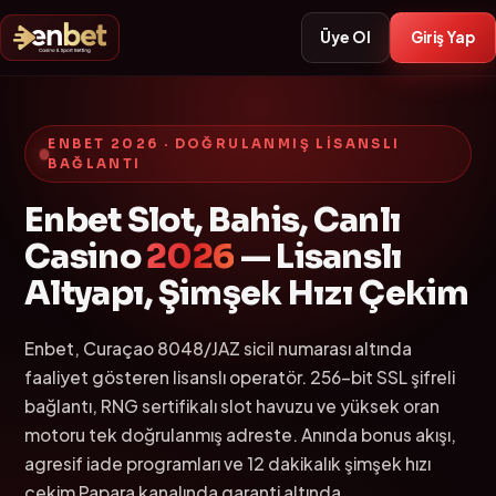
Üye Ol
Giriş Yap
ENBET 2026 · DOĞRULANMIŞ LISANSLI
BAĞLANTI
Enbet Slot, Bahis, Canlı
Casino
2026
— Lisanslı
Altyapı, Şimşek Hızı Çekim
Enbet, Curaçao 8048/JAZ sicil numarası altında
faaliyet gösteren lisanslı operatör. 256-bit SSL şifreli
bağlantı, RNG sertifikalı slot havuzu ve yüksek oran
motoru tek doğrulanmış adreste. Anında bonus akışı,
agresif iade programları ve 12 dakikalık şimşek hızı
çekim Papara kanalında garanti altında.