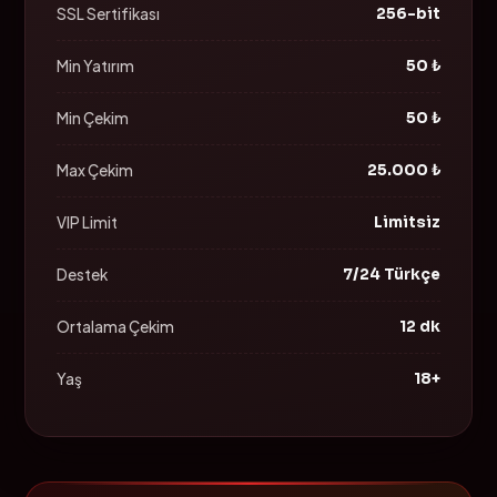
SSL Sertifikası
256-bit
Min Yatırım
50 ₺
Min Çekim
50 ₺
Max Çekim
25.000 ₺
VIP Limit
Limitsiz
Destek
7/24 Türkçe
Ortalama Çekim
12 dk
Yaş
18+