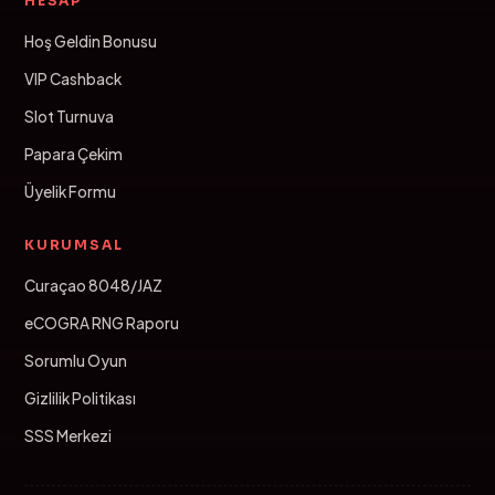
HESAP
Hoş Geldin Bonusu
VIP Cashback
Slot Turnuva
Papara Çekim
Üyelik Formu
KURUMSAL
Curaçao 8048/JAZ
eCOGRA RNG Raporu
Sorumlu Oyun
Gizlilik Politikası
SSS Merkezi