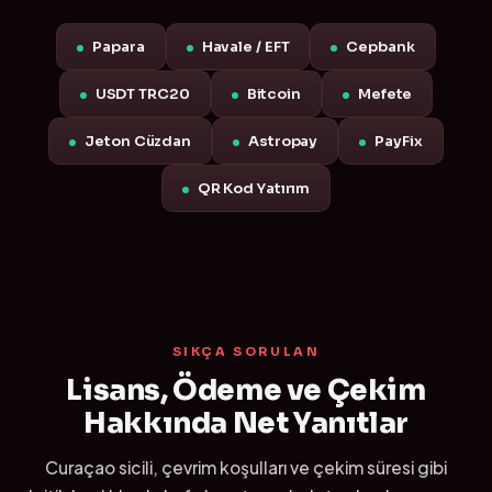
Papara
Havale / EFT
Cepbank
USDT TRC20
Bitcoin
Mefete
Jeton Cüzdan
Astropay
PayFix
QR Kod Yatırım
SIKÇA SORULAN
Lisans, Ödeme ve Çekim
Hakkında Net Yanıtlar
Curaçao sicili, çevrim koşulları ve çekim süresi gibi