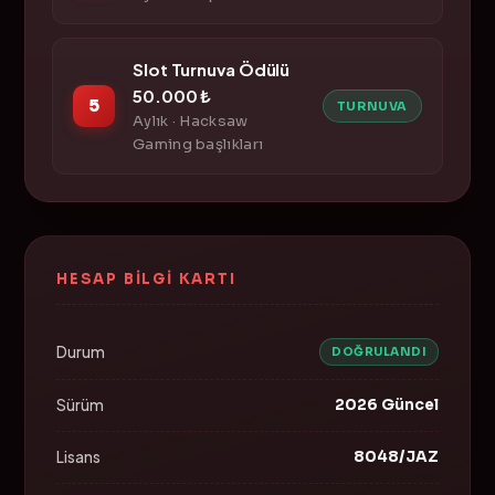
Slot Turnuva Ödülü
50.000 ₺
5
TURNUVA
Aylık · Hacksaw
Gaming başlıkları
HESAP BILGI KARTI
Durum
DOĞRULANDI
Sürüm
2026 Güncel
Lisans
8048/JAZ