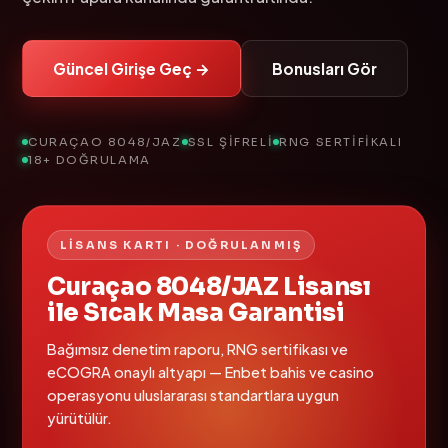
Güncel Girişe Geç →
Bonusları Gör
CURAÇAO 8048/JAZ
SSL ŞIFRELI
RNG SERTIFIKALI
18+ DOĞRULAMA
LISANS KARTI · DOĞRULANMIŞ
Curaçao 8048/JAZ Lisansı
ile Sıcak Masa Garantisi
Bağımsız denetim raporu, RNG sertifikası ve
eCOGRA onaylı altyapı — Enbet bahis ve casino
operasyonu uluslararası standartlara uygun
yürütülür.