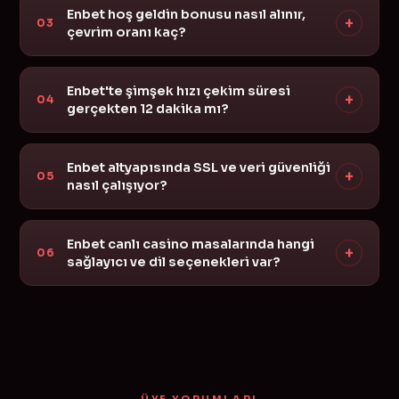
Enbet hoş geldin bonusu nasıl alınır,
+
03
çevrim oranı kaç?
Enbet'te şimşek hızı çekim süresi
+
04
gerçekten 12 dakika mı?
Enbet altyapısında SSL ve veri güvenliği
+
05
nasıl çalışıyor?
Enbet canlı casino masalarında hangi
+
06
sağlayıcı ve dil seçenekleri var?