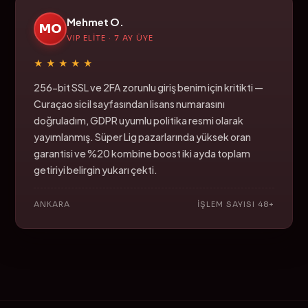
Mehmet O.
MO
VIP ELITE · 7 AY ÜYE
★ ★ ★ ★ ★
256-bit SSL ve 2FA zorunlu giriş benim için kritikti —
Curaçao sicil sayfasından lisans numarasını
doğruladım, GDPR uyumlu politika resmi olarak
yayımlanmış. Süper Lig pazarlarında yüksek oran
garantisi ve %20 kombine boost iki ayda toplam
getiriyi belirgin yukarı çekti.
ANKARA
İŞLEM SAYISI 48+