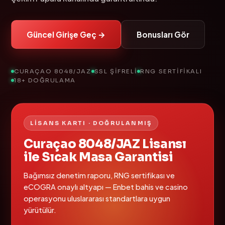
Güncel Girişe Geç →
Bonusları Gör
CURAÇAO 8048/JAZ
SSL ŞIFRELI
RNG SERTIFIKALI
18+ DOĞRULAMA
LISANS KARTI · DOĞRULANMIŞ
Curaçao 8048/JAZ Lisansı
ile Sıcak Masa Garantisi
Bağımsız denetim raporu, RNG sertifikası ve
eCOGRA onaylı altyapı — Enbet bahis ve casino
operasyonu uluslararası standartlara uygun
yürütülür.