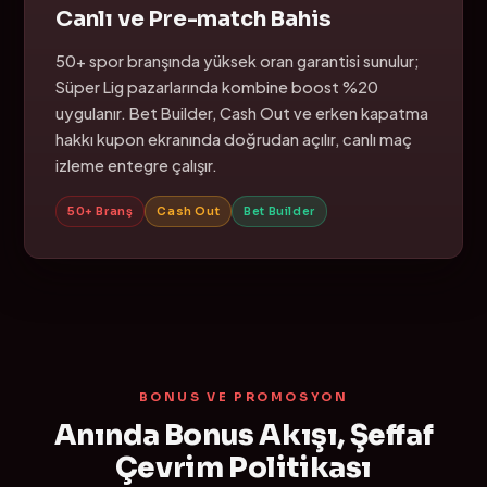
Canlı ve Pre-match Bahis
50+ spor branşında yüksek oran garantisi sunulur;
Süper Lig pazarlarında kombine boost %20
uygulanır. Bet Builder, Cash Out ve erken kapatma
hakkı kupon ekranında doğrudan açılır, canlı maç
izleme entegre çalışır.
50+ Branş
Cash Out
Bet Builder
BONUS VE PROMOSYON
Anında Bonus Akışı, Şeffaf
Çevrim Politikası