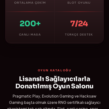
ORTALAMA ÇEKIM
SLOT OYUNU
200+
7/24
CANLI MASA
TÜRKÇE DESTEK
OYUN KATALOĞU
Lisanslı Sağlayıcılarla
Donatılmış Oyun Salonu
Pragmatic Play, Evolution Gaming ve Hacksaw
Gaming başta olmak üzere RNG sertifikalı sağlayıcı
ekosistemi tek çatı altında. Slot, canlı casino, spor —