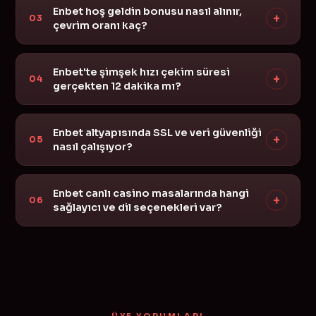
Enbet hoş geldin bonusu nasıl alınır,
+
03
çevrim oranı kaç?
Enbet'te şimşek hızı çekim süresi
+
04
gerçekten 12 dakika mı?
Enbet altyapısında SSL ve veri güvenliği
+
05
nasıl çalışıyor?
Enbet canlı casino masalarında hangi
+
06
sağlayıcı ve dil seçenekleri var?