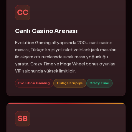
CC
Canlı Casino Arenası
Evolution Gaming altyapısında 200+ canlı casino
masası, Türkçe krupiyeli rulet ve blackjack masaları
ile akşam oturumlarında sıcak masa yoğunluğu
yaratır. Crazy Time ve Mega Wheel bonus oyunları
VIP salonunda yüksek limitlidir.
Evolution Gaming
Türkçe Krupiye
Crazy Time
SB