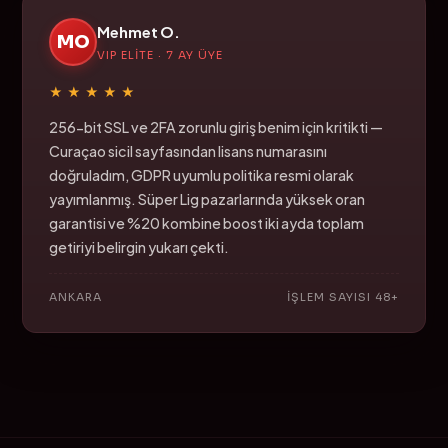
Mehmet O.
MO
VIP ELITE · 7 AY ÜYE
★ ★ ★ ★ ★
256-bit SSL ve 2FA zorunlu giriş benim için kritikti —
Curaçao sicil sayfasından lisans numarasını
doğruladım, GDPR uyumlu politika resmi olarak
yayımlanmış. Süper Lig pazarlarında yüksek oran
garantisi ve %20 kombine boost iki ayda toplam
getiriyi belirgin yukarı çekti.
ANKARA
İŞLEM SAYISI 48+