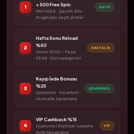
+ 500 Free Spin
1
AKTIF
Min 100 ₺ · Çevrim 30x ·
Pragmatic seçili slotlar
Hafta Sonu Reload
%50
2
HAFTALIK
Cuma 18:00 – Pazar
23:59 · Slot kategorisi
Kayıp İade Bonusu
%25
3
ÇEVRIMSIZ
Çevrimsiz · Pazartesi
otomatik tanımlama
VIP Cashback %15
4
Diamond / Platinum kademe ·
VIP
Aylık hesaplama