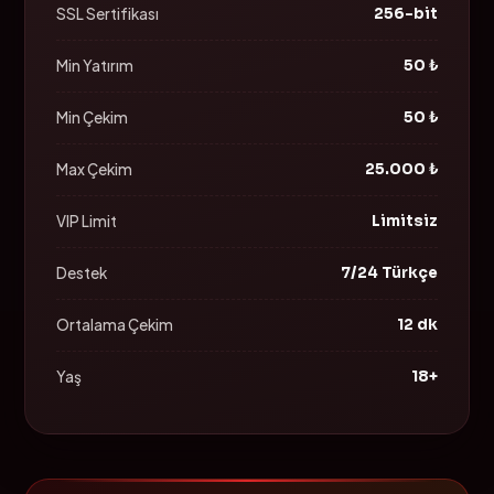
SSL Sertifikası
256-bit
Min Yatırım
50 ₺
Min Çekim
50 ₺
Max Çekim
25.000 ₺
VIP Limit
Limitsiz
Destek
7/24 Türkçe
Ortalama Çekim
12 dk
Yaş
18+