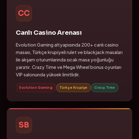
CC
Canlı Casino Arenası
Evolution Gaming altyapısında 200+ canlı casino
masası, Türkçe krupiyeli rulet ve blackjack masaları
ile akşam oturumlarında sıcak masa yoğunluğu
yaratır. Crazy Time ve Mega Wheel bonus oyunları
VIP salonunda yüksek limitlidir.
Evolution Gaming
Türkçe Krupiye
Crazy Time
SB