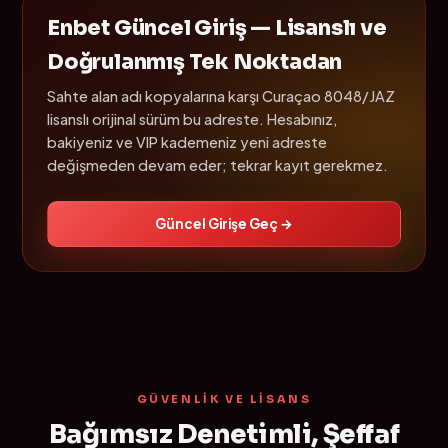
Enbet Güncel Giriş — Lisanslı ve
Doğrulanmış Tek Noktadan
Sahte alan adı kopyalarına karşı Curaçao 8048/JAZ
lisanslı orijinal sürüm bu adreste. Hesabınız,
bakiyeniz ve VIP kademeniz yeni adreste
değişmeden devam eder; tekrar kayıt gerekmez.
Güncel Girişe Geç →
GÜVENLIK VE LISANS
Bağımsız Denetimli, Şeffaf