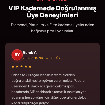
ÜYE YORUMLARI
VIP Kademede Doğrulanmış
Üye Deneyimleri
Diamond, Platinum ve Elite kademe üyelerinden
bağımsız profil yorumları.
Burak Y.
BY
VIP DIAMOND · 3+ YIL ÜYE
★ ★ ★ ★ ★
Enbet'te Curaçao lisansının resmi sicilden
doğrulanabilmesi en güven veren nokta. Papara
üzerinden 11 dakikada gelen çekim raporu
hesabımda, VIP cashback otomatik tanımlanıyor —
adanmış hesap yöneticisi diğer operatörlerde bu
kadar disiplinli çalışmıyor.