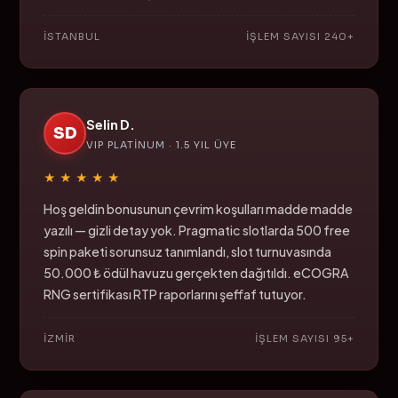
İSTANBUL
İŞLEM SAYISI 240+
Selin D.
SD
VIP PLATINUM · 1.5 YIL ÜYE
★ ★ ★ ★ ★
Hoş geldin bonusunun çevrim koşulları madde madde
yazılı — gizli detay yok. Pragmatic slotlarda 500 free
spin paketi sorunsuz tanımlandı, slot turnuvasında
50.000 ₺ ödül havuzu gerçekten dağıtıldı. eCOGRA
RNG sertifikası RTP raporlarını şeffaf tutuyor.
İZMIR
İŞLEM SAYISI 95+