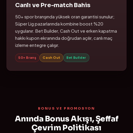
Canlı ve Pre-match Bahis
50+ spor branşında yüksek oran garantisi sunulur;
Süper Lig pazarlarında kombine boost %20
uygulanır. Bet Builder, Cash Out ve erken kapatma
hakkı kupon ekranında doğrudan açılır, canlı maç
izleme entegre çalışır.
50+ Branş
Cash Out
Bet Builder
BONUS VE PROMOSYON
Anında Bonus Akışı, Şeffaf
Çevrim Politikası