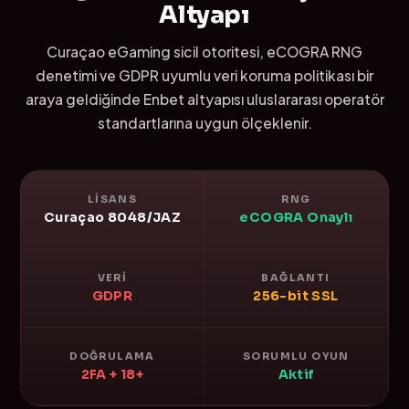
Altyapı
Curaçao eGaming sicil otoritesi, eCOGRA RNG
denetimi ve GDPR uyumlu veri koruma politikası bir
araya geldiğinde Enbet altyapısı uluslararası operatör
standartlarına uygun ölçeklenir.
LISANS
RNG
Curaçao 8048/JAZ
eCOGRA Onaylı
VERI
BAĞLANTI
GDPR
256-bit SSL
DOĞRULAMA
SORUMLU OYUN
2FA + 18+
Aktif