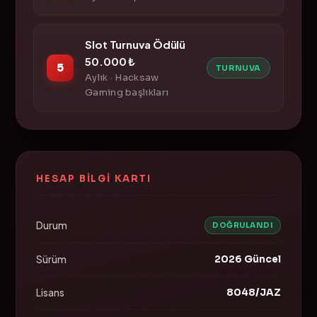
Slot Turnuva Ödülü
50.000 ₺
5
TURNUVA
Aylık · Hacksaw
Gaming başlıkları
HESAP BILGI KARTI
Durum
DOĞRULANDI
Sürüm
2026 Güncel
Lisans
8048/JAZ