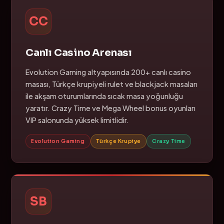
CC
Canlı Casino Arenası
Evolution Gaming altyapısında 200+ canlı casino
masası, Türkçe krupiyeli rulet ve blackjack masaları
ile akşam oturumlarında sıcak masa yoğunluğu
yaratır. Crazy Time ve Mega Wheel bonus oyunları
VIP salonunda yüksek limitlidir.
Evolution Gaming
Türkçe Krupiye
Crazy Time
SB