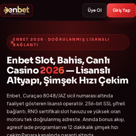
Üye Ol
Giriş Yap
ENBET 2026 · DOĞRULANMIŞ LISANSLI
BAĞLANTI
Enbet Slot, Bahis, Canlı
Casino
2026
— Lisanslı
Altyapı, Şimşek Hızı Çekim
Enbet, Curaçao 8048/JAZ sicil numarası altında
faaliyet gösteren lisanslı operatör. 256-bit SSL şifreli
bağlantı, RNG sertifikalı slot havuzu ve yüksek oran
motoru tek doğrulanmış adreste. Anında bonus akışı,
agresif iade programları ve 12 dakikalık şimşek hızı
çekim Papara kanalında garanti altında.