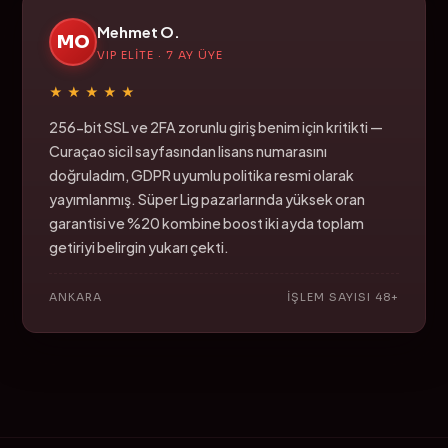
Mehmet O.
MO
VIP ELITE · 7 AY ÜYE
★ ★ ★ ★ ★
256-bit SSL ve 2FA zorunlu giriş benim için kritikti —
Curaçao sicil sayfasından lisans numarasını
doğruladım, GDPR uyumlu politika resmi olarak
yayımlanmış. Süper Lig pazarlarında yüksek oran
garantisi ve %20 kombine boost iki ayda toplam
getiriyi belirgin yukarı çekti.
ANKARA
İŞLEM SAYISI 48+